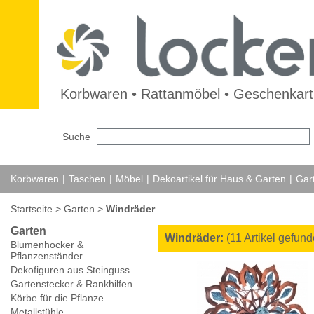
Korbwaren • Rattanmöbel • Geschenkarti
Suche
Korbwaren
|
Taschen
|
Möbel
|
Dekoartikel für Haus & Garten
|
Gar
Startseite
>
Garten
>
Windräder
Garten
Windräder:
(11 Artikel gefun
Blumenhocker &
Pflanzenständer
Dekofiguren aus Steinguss
Gartenstecker & Rankhilfen
Körbe für die Pflanze
Metallstühle