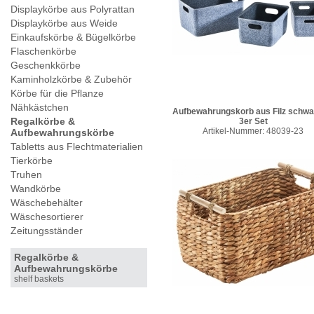
Displaykörbe aus Polyrattan
Displaykörbe aus Weide
Einkaufskörbe & Bügelkörbe
Flaschenkörbe
Geschenkkörbe
Kaminholzkörbe & Zubehör
Körbe für die Pflanze
Nähkästchen
Aufbewahrungskorb aus Filz schwa
Regalkörbe &
3er Set
Artikel-Nummer: 48039-23
Aufbewahrungskörbe
Tabletts aus Flechtmaterialien
Tierkörbe
Truhen
Wandkörbe
Wäschebehälter
Wäschesortierer
Zeitungsständer
Regalkörbe &
Aufbewahrungskörbe
shelf baskets