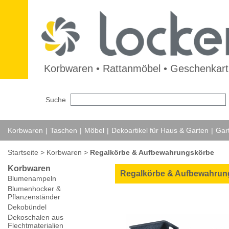
Korbwaren • Rattanmöbel • Geschenkarti
Suche
Korbwaren
|
Taschen
|
Möbel
|
Dekoartikel für Haus & Garten
|
Gar
Startseite
>
Korbwaren
>
Regalkörbe & Aufbewahrungskörbe
Korbwaren
Regalkörbe & Aufbewahrun
Blumenampeln
Blumenhocker &
Pflanzenständer
Dekobündel
Dekoschalen aus
Flechtmaterialien