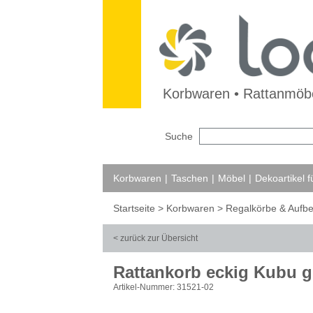
Korbwaren • Rattanmöbe
Suche
Korbwaren
|
Taschen
|
Möbel
|
Dekoartikel 
Startseite
>
Korbwaren
>
Regalkörbe & Aufb
< zurück zur Übersicht
Rattankorb eckig Kubu g
Artikel-Nummer: 31521-02