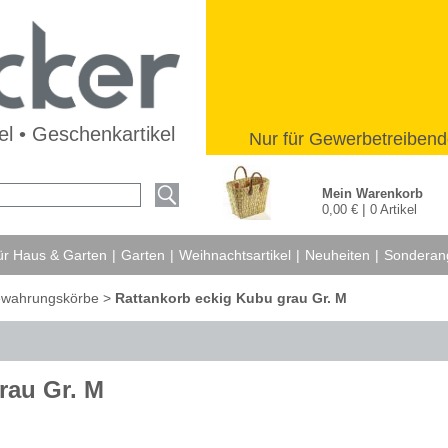
l • Geschenkartikel
Nur für Gewerbetreibend
Mein Warenkorb
|
0,00 €
0 Artikel
für Haus & Garten
|
Garten
|
Weihnachtsartikel
|
Neuheiten
|
Sonderan
ewahrungskörbe
>
Rattankorb eckig Kubu grau Gr. M
rau Gr. M